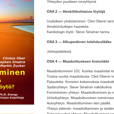
Yhteyden puutteen oireyhtymä
OSA 2 — Henkilökohtaisia löytöjä
Uudelleen yhdistäminen: Clint Oberin tari
Amatööritutkijan haasteita
Kardiologin löytö: Steve Sinatran tarina
OSA 3 — Alkuperäinen tulehduslääke
Johtopäätöksiä
OSA 4 — Maadoittumisen historiikki
Maadoittuminen 101: Kuinka maadoitat it
Tusina vuotta maadoitusta: Clint Oberin h
Palautetta: Ihmisten kokemuksia maadoit
Sydänyhteys: Steve Sinatran näkökulma
Feminiininen yhteys: Maadoittuminen ja n
Urheiluyhteys: Maadoittuminen toiminnas
Autoyhteys: Maadoittuminen tien päällä
Yhteys eläimiin: maadoittaminen ja sisäle
Tulevaisuuden yhteys: Maadoittumisen v