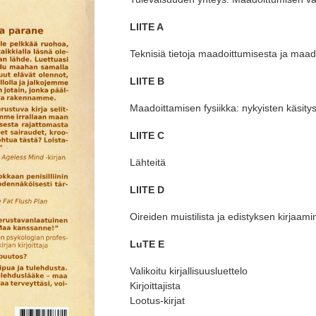
LIITE A
Teknisiä tietoja maadoittumisesta ja maa
LIITE B
Maadoittamisen fysiikka: nykyisten käsitys
LIITE C
Lähteitä
LIITE D
Oireiden muistilista ja edistyksen kirjaam
LuTE E
Valikoitu kirjallisuusluettelo
Kirjoittajista
Lootus-kirjat