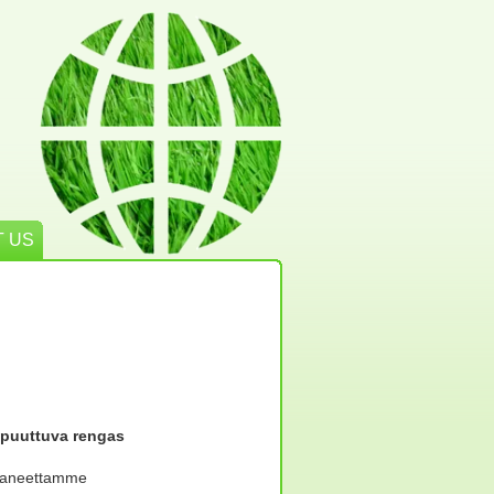
 US
 puuttuva rengas
laneettamme