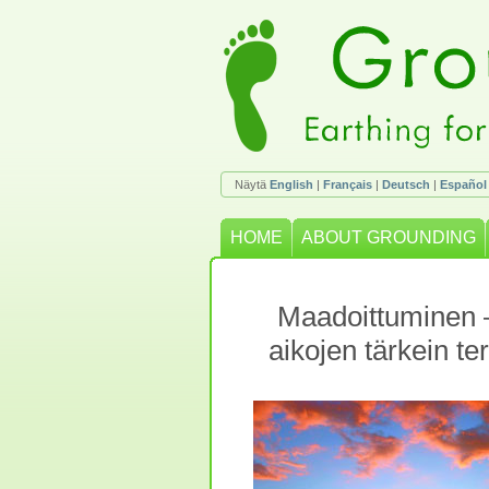
Näytä
English
|
Français
|
Deutsch
|
Español
HOME
ABOUT GROUNDING
Maadoittuminen 
aikojen tärkein te