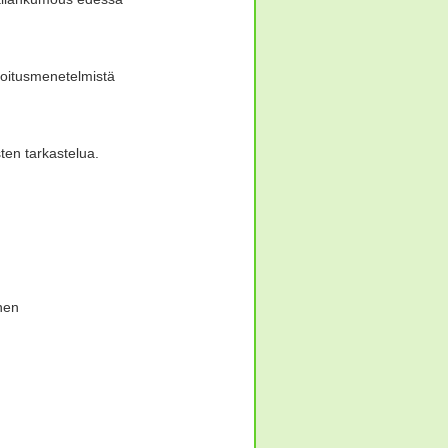
doitusmenetelmistä
ten tarkastelua.
inen