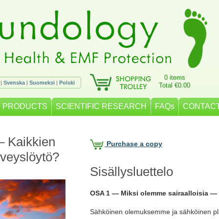
0 items
|
Svenska
|
Suomeksi
|
Polski
Total €0.00
PRODUCTS
SCIENTIFIC RESEARCH
FAQs
CONTACT
– Kaikkien
Purchase a copy
rveyslöytö?
Sisällysluettelo
OSA 1 — Miksi olemme sairaalloisia —
Sähköinen olemuksemme ja sähköinen p