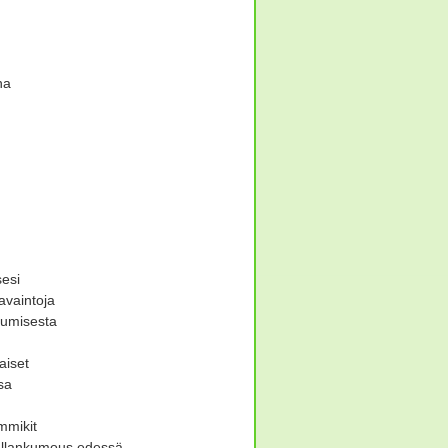
na
sesi
avaintoja
tumisesta
aiset
sa
mmikit
allankumous edessä